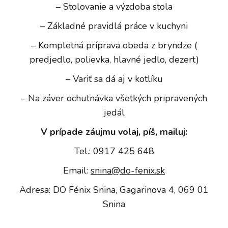
– Stolovanie a výzdoba stola
– Základné pravidlá práce v kuchyni
– Kompletná príprava obeda z bryndze (
predjedlo, polievka, hlavné jedlo, dezert)
– Variť sa dá aj v kotlíku
– Na záver ochutnávka všetkých pripravených
jedál
V prípade záujmu volaj, píš, mailuj:
Tel.: 0917 425 648
Email:
snina@do-fenix.sk
Adresa: DO Fénix Snina, Gagarinova 4, 069 01
Snina